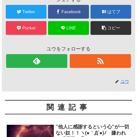
Twitter
Facebook
はてブ
Pocket
LINE
コピー
ユウをフォローする
ユウ
関連記事
”他人に感謝するという心”が一切
ない奴！！ヽ(●｀Д´●)ﾉ 嫌われ