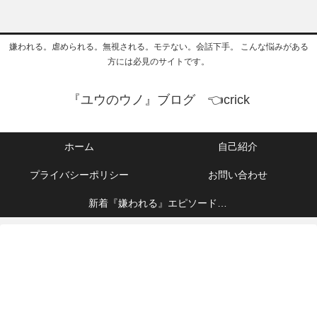
嫌われる。虐められる。無視される。モテない。会話下手。 こんな悩みがある
方には必見のサイトです。
『ユウのウノ』ブログ 👈crick
ホーム
自己紹介
プライバシーポリシー
お問い合わせ
新着『嫌われる』エピソード👈
crick