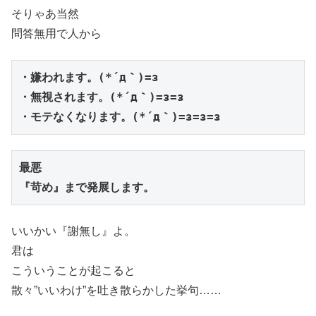
そりゃあ当然
問答無用で人から
・嫌われます。(*´д｀)=з

・無視されます。(*´д｀)=з=з

・モテなくなります。(*´д｀)=з=з=з
最悪

『苛め』まで発展します。
いいかい『謝無し』よ。
君は
こういうことが起こると
散々”いいわけ”を吐き散らかした挙句……