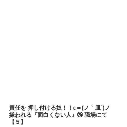
責任を 押し付ける奴！！ε＝(ノ｀皿´)ノ
嫌われる『面白くない人』㉕ 職場にて
【５】