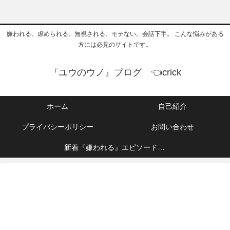
嫌われる。虐められる。無視される。モテない。会話下手。 こんな悩みがある
方には必見のサイトです。
『ユウのウノ』ブログ 👈crick
ホーム
自己紹介
プライバシーポリシー
お問い合わせ
新着『嫌われる』エピソード👈
crick