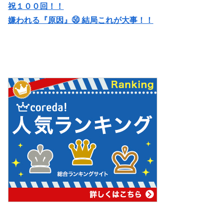
祝１００回！！
嫌われる『原因』㊿ 結局これが大事！！