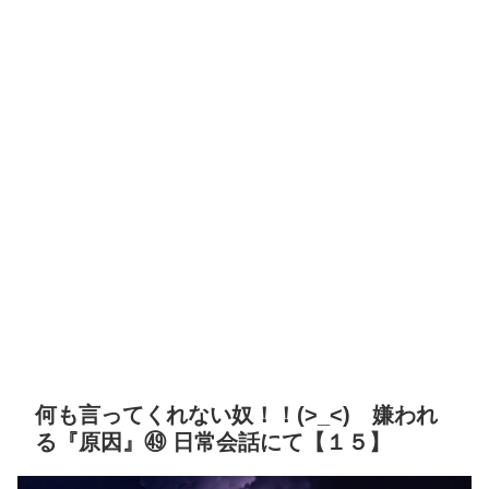
何も言ってくれない奴！！(>_<) 嫌われ
る『原因』㊾ 日常会話にて【１５】