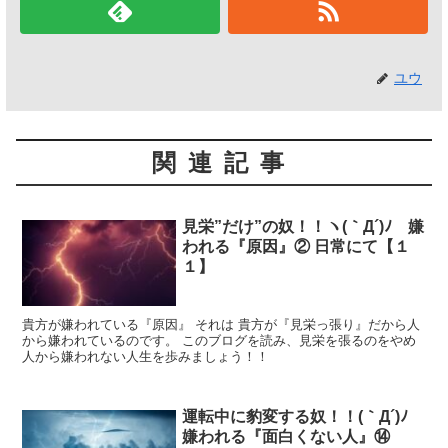
ユウ
関連記事
見栄”だけ”の奴！！ヽ(｀Д´)ﾉ 嫌
われる『原因』② 日常にて【１
１】
貴方が嫌われている『原因』 それは 貴方が『見栄っ張り』だから人
から嫌われているのです。 このブログを読み、見栄を張るのをやめ
人から嫌われない人生を歩みましょう！！
運転中に豹変する奴！！(｀Д´)ﾉ
嫌われる『面白くない人』⑭