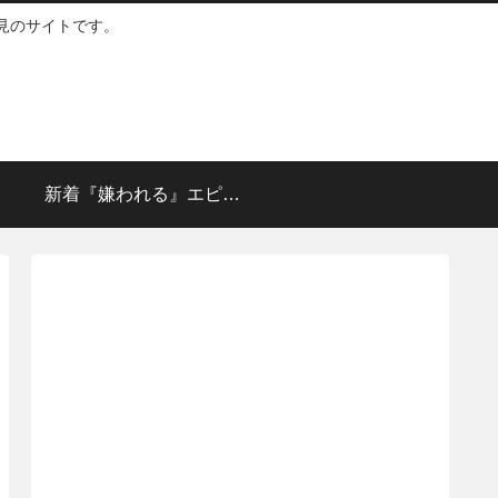
見のサイトです。
新着『嫌われる』エピソ
ード👈crick