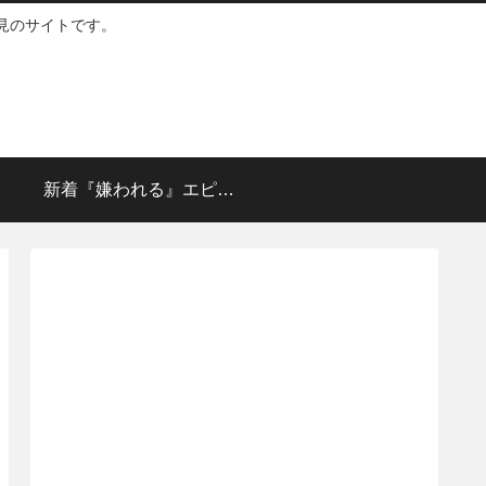
見のサイトです。
新着『嫌われる』エピソ
ード👈crick