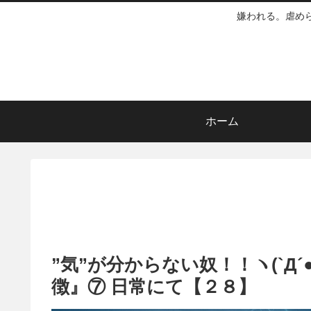
嫌われる。虐め
ホーム
”気”が分からない奴！！ヽ(`Д
徴』⑦ 日常にて【２８】