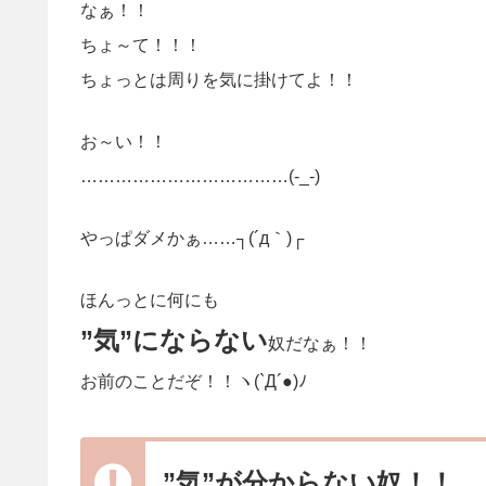
なぁ
！！
ちょ～て！！！
ちょっとは周りを気に掛けてよ！！
お～い！！
………………………………(-_-)
やっぱダメかぁ……┐(´д｀)┌
ほんっとに何にも
”気”にならない
奴だなぁ！！
お前のことだぞ！！ヽ(`Д´●)ﾉ
”気”が分からない奴！！