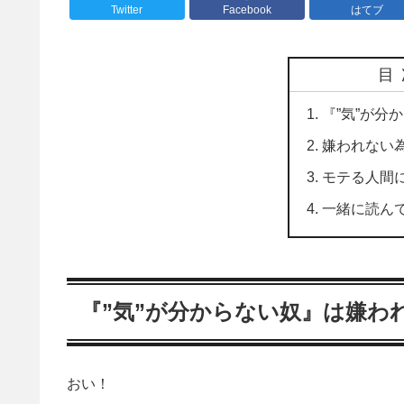
Twitter
Facebook
はてブ
目
『”気”が分
嫌われない
モテる人間
一緒に読ん
『”気”が分からない奴』は嫌わ
おい！