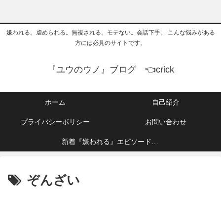
嫌われる。虐められる。無視される。モテない。会話下手。 こんな悩みがある
方には必見のサイトです。
『ユウのウノ』ブログ 👈crick
ホーム
自己紹介
プライバシーポリシー
お問い合わせ
新着『嫌われる』エピソード👈
crick
ぞんざい